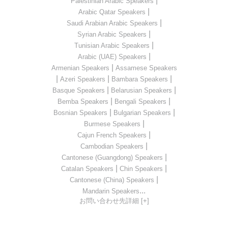
|
Palestinian Arabic Speakers
|
Arabic Qatar Speakers
|
Saudi Arabian Arabic Speakers
|
Syrian Arabic Speakers
|
Tunisian Arabic Speakers
|
Arabic (UAE) Speakers
|
Armenian Speakers
Assamese Speakers
|
|
|
Azeri Speakers
Bambara Speakers
|
|
Basque Speakers
Belarusian Speakers
|
|
Bemba Speakers
Bengali Speakers
|
|
Bosnian Speakers
Bulgarian Speakers
|
Burmese Speakers
|
Cajun French Speakers
|
Cambodian Speakers
|
Cantonese (Guangdong) Speakers
|
|
Catalan Speakers
Chin Speakers
|
Cantonese (China) Speakers
...
Mandarin Speakers
お問い合わせ先詳細 [+]