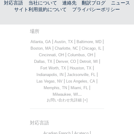
対応言語
当社について
連絡先
翻訳ブログ
ニュース
サイト利用規約について
プライバシーポリシー
場所
|
|
|
Atlanta, GA
Austin, TX
Baltimore, MD
|
|
|
Boston, MA
Charlotte, NC
Chicago, IL
|
|
Cincinnati, OH
Columbus, OH
|
|
|
Dallas, TX
Denver, CO
Detroit, MI
|
|
Fort Worth, TX
Houston, TX
|
|
Indianapolis, IN
Jacksonville, FL
|
|
Las Vegas, NV
Los Angeles, CA
|
|
Memphis, TN
Miami, FL
...
Milwaukee, WI
お問い合わせ先詳細 [+]
対応言語
|
|
Acadian French
Acateco