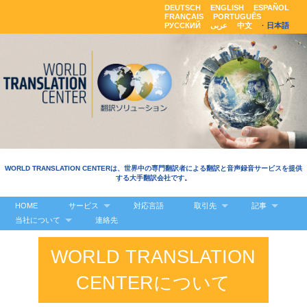
DEUTSCH
ENGLISH
ESPAÑOL
FRANÇAIS
PORTUGUÊS
РУССКИЙ
عربى
中文
日本語
WORLD TRANSLATION CENTERは、世界中の専門翻訳者による翻訳と音声録音サービスを提供
する大手翻訳会社です。
HOME
サービス
対応言語
取引先
記事
当社について
連絡先
WORLD TRANSLATION
CENTERについて