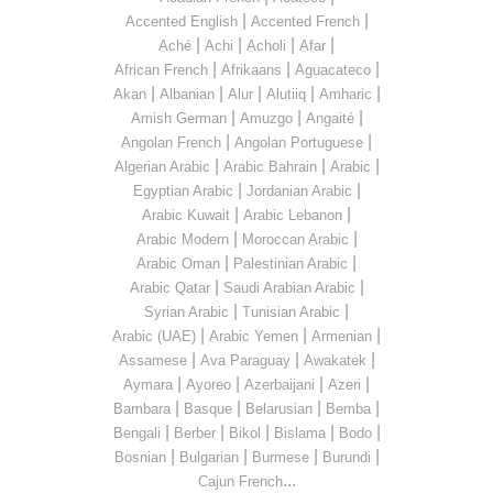
|
|
Accented English
Accented French
|
|
|
|
Aché
Achi
Acholi
Afar
|
|
|
African French
Afrikaans
Aguacateco
|
|
|
|
|
Akan
Albanian
Alur
Alutiiq
Amharic
|
|
|
Amish German
Amuzgo
Angaité
|
|
Angolan French
Angolan Portuguese
|
|
|
Algerian Arabic
Arabic Bahrain
Arabic
|
|
Egyptian Arabic
Jordanian Arabic
|
|
Arabic Kuwait
Arabic Lebanon
|
|
Arabic Modern
Moroccan Arabic
|
|
Arabic Oman
Palestinian Arabic
|
|
Arabic Qatar
Saudi Arabian Arabic
|
|
Syrian Arabic
Tunisian Arabic
|
|
|
Arabic (UAE)
Arabic Yemen
Armenian
|
|
|
Assamese
Ava Paraguay
Awakatek
|
|
|
|
Aymara
Ayoreo
Azerbaijani
Azeri
|
|
|
|
Bambara
Basque
Belarusian
Bemba
|
|
|
|
|
Bengali
Berber
Bikol
Bislama
Bodo
|
|
|
|
Bosnian
Bulgarian
Burmese
Burundi
...
Cajun French